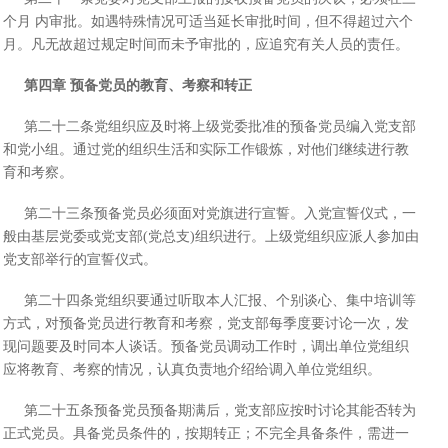
个月 内审批。如遇特殊情况可适当延长审批时间，但不得超过六个
月。凡无故超过规定时间而未予审批的，应追究有关人员的责任。
第四章 预备党员的教育、考察和转正
第二十二条党组织应及时将上级党委批准的预备党员编入党支部
和党小组。通过党的组织生活和实际工作锻炼，对他们继续进行教
育和考察。
第二十三条预备党员必须面对党旗进行宣誓。入党宣誓仪式，一
般由基层党委或党支部(党总支)组织进行。上级党组织应派人参加由
党支部举行的宣誓仪式。
第二十四条党组织要通过听取本人汇报、个别谈心、集中培训等
方式，对预备党员进行教育和考察，党支部每季度要讨论一次，发
现问题要及时同本人谈话。预备党员调动工作时，调出单位党组织
应将教育、考察的情况，认真负责地介绍给调入单位党组织。
第二十五条预备党员预备期满后，党支部应按时讨论其能否转为
正式党员。具备党员条件的，按期转正；不完全具备条件，需进一