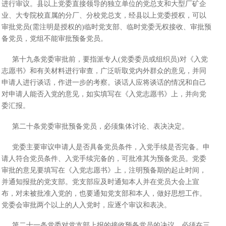
进行审议。县以上党委直接领导的独立单位的党总支和大型厂矿企
业、大专院校直属的分厂、分校党总支，经县以上党委授权，可以
审批党员(需注明是授权的)临时党支部、临时党委无权接收、审批预
备党员，党组不能审批预备党员。
第十九条党委审批前，要指派专人(党委委员或组织员)对《入党
志愿书》和有关材料进行审查，广泛听取党内外群众的意见，并同
申请人进行谈话，作进一步的考察。谈话人应将谈话的情况和自己
对申请人能否入党的意见，如实填写在《入党志愿书》上，并向党
委汇报。
第二十条党委审批预备党员，必须集体讨论、表决决定。
党委主要审议申请人是否具备党员条件，入党手续是否完备。申
请人符合党员条件、入党手续完备的，可批准其为预备党员。党委
审批的意见要填写在《入党志愿书》上，注明预备期的起止时间，
并通知报批的党支部。党支部应及时通知本人并在党员大会上宣
布，对未被批准入党的，也要通知党支部和本人，做好思想工作。
党委会审批两个以上的人入党时，应逐个审议和表决。
第二十一条党委对党支部上报的接收预备党员的决议，必须在三