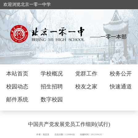
欢迎浏览北京一零一中学
——一零一本部
本站首页
学校概况
党群工作
校务公开
校园动态
招生招聘
校友之家
快速通道
邮件系统
数字校园
中国共产党发展党员工作细则(试行)
作者：党总支
点击次数：123984次
创建时间：2012-09-25