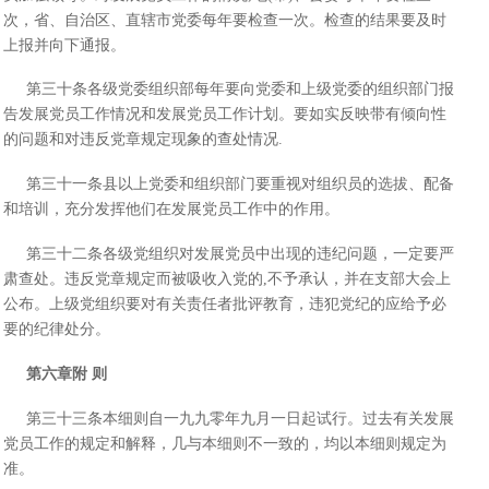
次，省、自治区、直辖市党委每年要检查一次。检查的结果要及时
上报并向下通报。
第三十条各级党委组织部每年要向党委和上级党委的组织部门报
告发展党员工作情况和发展党员工作计划。要如实反映带有倾向性
的问题和对违反党章规定现象的查处情况.
第三十一条县以上党委和组织部门要重视对组织员的选拔、配备
和培训，充分发挥他们在发展党员工作中的作用。
第三十二条各级党组织对发展党员中出现的违纪问题，一定要严
肃查处。违反党章规定而被吸收入党的,不予承认，并在支部大会上
公布。上级党组织要对有关责任者批评教育，违犯党纪的应给予必
要的纪律处分。
第六章附 则
第三十三条本细则自一九九零年九月一日起试行。过去有关发展
党员工作的规定和解释，几与本细则不一致的，均以本细则规定为
准。