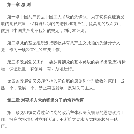
第一章 总 则
第一条中国共产党是中国工人阶级的先锋队。为了切实保证新发
展的党员质量，保持党组织的先进性和纯洁性，提高党的战斗力，
依据《中国共产党章程》的规定，制订本细则。
第二条党的基层组织要把吸收具有共产主义觉悟的先进分子入
党，作为一项经常性的重要工作。
第三条发展党员工作，要从贯彻党的基本路线的要求出发,坚持标
准，保证质量，有领导，有计划地进行。
第四条发展党员必须坚持入党自愿的原则和个别吸收的原则，成
熟一个，发展一个。禁止突击发展，反对关门主义。
第二章 对要求入党的积极分子的培养教育
第五条党组织要通过宣传党的政治主张和深入细致的思想政治工
作。提高党外群众对党的认识，不断扩大要求入党的积极分子队
伍。