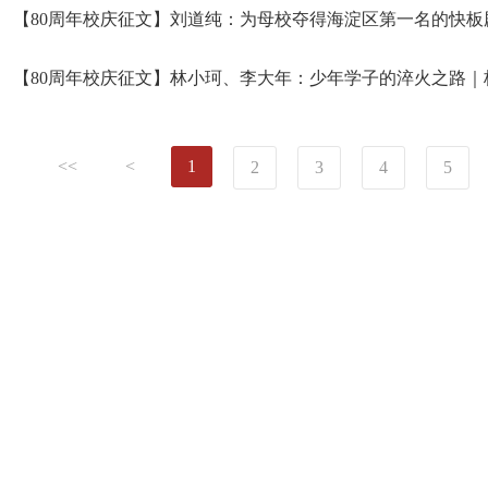
【80周年校庆征文】刘道纯：为母校夺得海淀区第一名的快板
【80周年校庆征文】林小珂、李大年：少年学子的淬火之路｜
<<
<
1
2
3
4
5