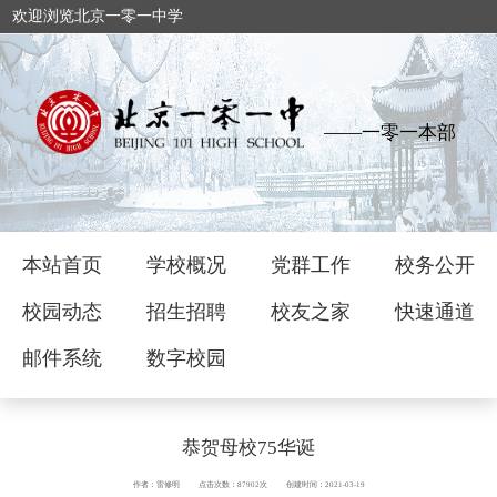
欢迎浏览北京一零一中学
——一零一本部
本站首页
学校概况
党群工作
校务公开
校园动态
招生招聘
校友之家
快速通道
邮件系统
数字校园
恭贺母校75华诞
作者：雷修明
点击次数：87902次
创建时间：2021-03-19