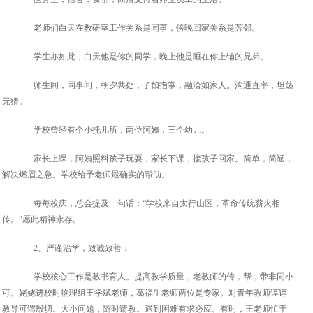
老师们白天在教研室工作关系是同事，傍晚回家关系是芳邻。
学生亦如此，白天他是你的同学，晚上他是睡在你上铺的兄弟。
师生间，同事间，朝夕共处，了如指掌，融洽如家人。沟通直率，坦荡
无猜。
学校曾经有个小托儿所，两位阿姨，三个幼儿。
家长上课，阿姨照料孩子玩耍，家长下课，接孩子回家。简单，简陋，
解决燃眉之急。学校给予老师最确实的帮助。
每每校庆，总会提及一句话：“学校来自太行山区，革命传统薪火相
传。”愿此精神永存。
2、严谨治学，致诚致善：
学校核心工作是教书育人。提高教学质量，老教师的传，帮，带非同小
可。姥姥进校时物理组王学斌老师，葛福生老师两位是专家。对青年教师谆谆
教导可谓殷切。大小问题，随时请教。遇到困难有求必应。有时，王老师忙于