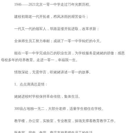
1946——2021北京一零一中学走过75年光辉历程。
建校初期老一代开拓者，栉风沐雨的艰苦奋斗；
一代又一代的领军人，筚路蓝缕开拓进取，改革求新；
全体师生员工努力奉献；成就了一零一中学灿烂的今天。
能在一零一中学完成自己的职业生涯，为学校服务是姥姥的骄傲：感恩
母校多年的培养教育。走进一零一，幸福我一生。
情致深处，无需华言，听姥姥讲述一零一的故事。
1、点点滴滴总是情：
姥姥进校时学校保持革命传统，集体生活。
300亩占地独一无二，大部分老师，适量学生都住在学校。
教学楼，办公室，实验室，专业教室，操场支撑着教育教学工作。
医务室，宿舍，食堂，商店支持着师生员工的生活。