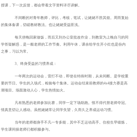
授课，下一次反馈，都会带着文字资料详尽讲解。
不间断的对青年教师，评比，考核，笔试，让姥姥不胜其烦。周而复始
的集体备课，切磋教材教法。也让姥姥受益匪浅。
每天傍晚回家做饭，而后又到办公室批改作业，到教室为上晚自习的同
学答疑解惑，是一般老师的工作节奏。利用午休，课余给学生开小灶也是份内
之事，习以为常。
3、终身受益的习惯养成：
一年两次的运动会，雷打不动，即使在特殊时期，从未间断。是学校重
要的节日。学生的入场式，检验每个集体。运动会结束前教师的4x4接力赛是高
潮项目。场面激动人心，学生热情如火。
凡有熟悉的老师参加比赛，同学一定下场助跑。恨不得代替老师夺冠。
情真意切让人感动。虽然姥姥常让同学失望，久而久之养成运动习惯。
当年的老师都身手不凡一专多能，其中不乏运动高手。住校生早锻炼，
学生课间操老师们都积极参与。