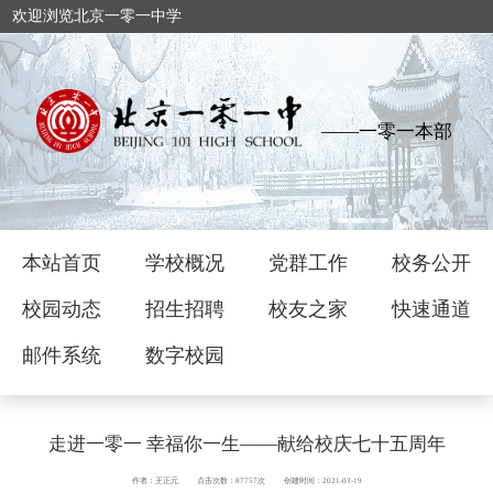
欢迎浏览北京一零一中学
——一零一本部
本站首页
学校概况
党群工作
校务公开
校园动态
招生招聘
校友之家
快速通道
邮件系统
数字校园
走进一零一 幸福你一生——献给校庆七十五周年
作者：王正元
点击次数：87757次
创建时间：2021-03-19