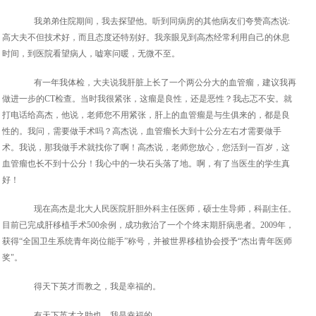
我弟弟住院期间，我去探望他。听到同病房的其他病友们夸赞高杰说:
高大夫不但技术好，而且态度还特别好。我亲眼见到高杰经常利用自己的休息
时间，到医院看望病人，嘘寒问暖，无微不至。
有一年我体检，大夫说我肝脏上长了一个两公分大的血管瘤，建议我再
做进一步的CT检查。当时我很紧张，这瘤是良性，还是恶性？我忐忑不安。就
打电话给高杰，他说，老师您不用紧张，肝上的血管瘤是与生俱来的，都是良
性的。我问，需要做手术吗？高杰说，血管瘤长大到十公分左右才需要做手
术。我说，那我做手术就找你了啊！高杰说，老师您放心，您活到一百岁，这
血管瘤也长不到十公分！我心中的一块石头落了地。啊，有了当医生的学生真
好！
现在高杰是北大人民医院肝胆外科主任医师，硕士生导师，科副主任。
目前已完成肝移植手术500余例，成功救治了一个个终末期肝病患者。2009年，
获得“全国卫生系统青年岗位能手”称号，并被世界移植协会授予“杰出青年医师
奖"。
得天下英才而教之，我是幸福的。
有天下英才之助也，我是幸福的。