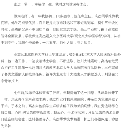
走进一零一，幸福你一生。我对这句话深有体会。
做为老师，有一年我接初二.(1)实验班，担任班主任。高杰同学来到我
们班。他学习成绩优异，而且还是北京市跳远和百米短跑冠军。初中三年级的
时候，高杰的父亲不幸因病早逝，他因此立志学医。高三毕业时，由于高杰德
智体全面发展，学校保送高杰进入北京医科大学(现北京大学医学部)学习。从初
中到高中，我陪伴他成长，一共五年。师生之情，弥足珍贵。
高杰从北京医科大学硕士毕业以后，被分配到北京大学人民医院肝胆外
科，他一边工作，一边攻读博士学位，不断进取。汶川大地震时，高杰临危受
命担任卫生部第一批赴四川抗震救灾北京大学人民医院医疗队队长，出色完成
了各类危重病人的抢救任务。被评为北京市十大杰出人才的候选人，刋登在北
京青年报上。
七年前,我弟弟体检查出了肝癌。当我得知了这一消息，头就象炸开了
一样。怎么办？我向高杰求助，他立即安排我弟弟住院，并亲自为我弟弟做了
手术。手术之前，高杰向他的学生详细讲解了我弟弟的病情，我在旁边听得心
服口服。心想:把我弟弟交给高杰，我放心。手术很顺利，只见我弟弟的术后伤
口缝合细细密密，缝针整整齐齐。高杰手术技术精湛，护士们都很佩服，称他
为男神。