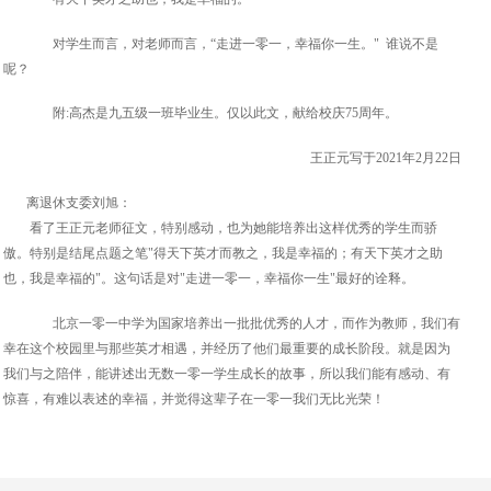
对学生而言，对老师而言，“走进一零一，幸福你一生。" 谁说不是
呢？
附:高杰是九五级一班毕业生。仅以此文，献给校庆75周年。
王正元写于2021年2月22日
离退休支委刘旭：
看了王正元老师征文，特别感动，也为她能培养出这样优秀的学生而骄
傲。特别是结尾点题之笔"得天下英才而教之，我是幸福的；有天下英才之助
也，我是幸福的"。这句话是对"走进一零一，幸福你一生"最好的诠释。
北京一零一中学为国家培养出一批批优秀的人才，而作为教师，我们有
幸在这个校园里与那些英才相遇，并经历了他们最重要的成长阶段。就是因为
我们与之陪伴，能讲述出无数一零一学生成长的故事，所以我们能有感动、有
惊喜，有难以表述的幸福，并觉得这辈子在一零一我们无比光荣！