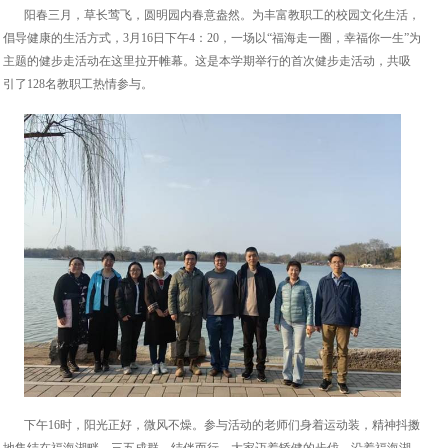
阳春三月，草长莺飞，圆明园内春意盎然。为丰富教职工的校园文化生活，
倡导健康的生活方式，3月16日下午4：20，一场以“福海走一圈，幸福你一生”为
主题的健步走活动在这里拉开帷幕。这是本学期举行的首次健步走活动，共吸
引了128名教职工热情参与。
下午16时，阳光正好，微风不燥。参与活动的老师们身着运动装，精神抖擞