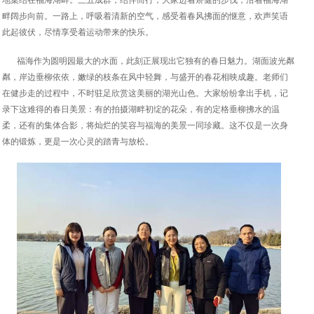
地集结在福海湖畔。三五成群，结伴而行，大家迈着矫健的步伐，沿着福海湖
畔阔步向前。一路上，呼吸着清新的空气，感受着春风拂面的惬意，欢声笑语
此起彼伏，尽情享受着运动带来的快乐。
福海作为圆明园最大的水面，此刻正展现出它独有的春日魅力。湖面波光粼
粼，岸边垂柳依依，嫩绿的枝条在风中轻舞，与盛开的春花相映成趣。老师们
在健步走的过程中，不时驻足欣赏这美丽的湖光山色。大家纷纷拿出手机，记
录下这难得的春日美景：有的拍摄湖畔初绽的花朵，有的定格垂柳拂水的温
柔，还有的集体合影，将灿烂的笑容与福海的美景一同珍藏。这不仅是一次身
体的锻炼，更是一次心灵的踏青与放松。