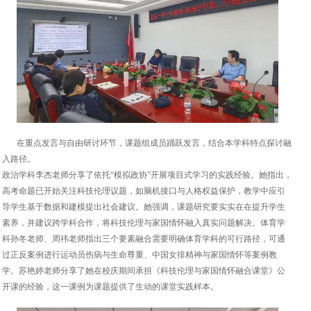
在重点发言与自由研讨环节，课题组成员踊跃发言，结合本学科特点探讨融
入路径。
政治学科李杰老师分享了依托“模拟政协”开展项目式学习的实践经验。她指出，
高考命题已开始关注科技伦理议题，如脑机接口与人格权益保护，教学中应引
导学生基于数据和建模提出社会建议。她强调，课题研究要实实在在提升学生
素养，并建议跨学科合作，将科技伦理与家国情怀融入真实问题解决。体育学
科孙冬老师、周祎老师指出三个要素融合需要明确体育学科的可行路径，可通
过正反案例进行运动员伤病与生命尊重、中国女排精神与家国情怀等案例教
学。苏艳婷老师分享了她在校庆期间承担《科技伦理与家国情怀融合课堂》公
开课的经验，这一课例为课题提供了生动的课堂实践样本。