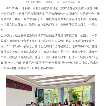
作者：康文中 苏艳婷
点击次数：6446次
创建时间：2026-05-18
2026年5月13日下午，由熊永昌校长主持的北京市德育研究会重大课题《中
学科学教育中“科技伦理与家国情怀”的思政思想融合实践研究》专题研讨会在我
校高中办公楼第一会议室顺利召开。学校领导高度重视课题推进工作，校党委
书记戴文胜出席会议并致辞。会议由教师发展中心教科研负责人康文中老师主
持。
会议伊始，戴文胜书记系统回顾了课题的立项背景与研究历程。他指出，本课
题旨在探索新时代背景下将科技伦理教育与家国情怀培育深度融合的实践路
径。2026年1月9日的联合开题论证会得到了德育研究会、北京市教科院、首都
师范大学等单位专家的高度认可，形成了北京一零一中、北京八十中、北京十
二中三校联合研究共同体。他提出，要以课题为纽带，打造人工智能时代“大思
政”联合体，构建“科技伦理+家国情怀+科学教育”三位一体的育人模式，为北京
市乃至全国提供可操作、可学习的实践案例。